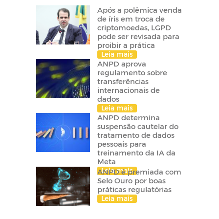
Após a polêmica venda
de íris em troca de
criptomoedas, LGPD
pode ser revisada para
proibir a prática
Leia mais
ANPD aprova
regulamento sobre
transferências
internacionais de
dados
Leia mais
ANPD determina
suspensão cautelar do
tratamento de dados
pessoais para
treinamento da IA da
Meta
Leia mais
ANPD é premiada com
Selo Ouro por boas
práticas regulatórias
Leia mais