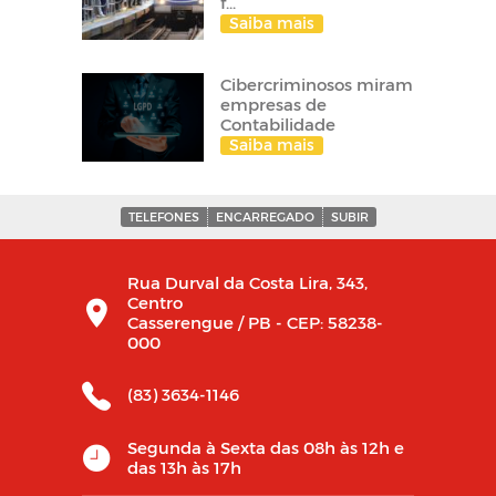
f...
Saiba mais
Cibercriminosos miram
empresas de
Contabilidade
Saiba mais
TELEFONES
ENCARREGADO
SUBIR
Rua Durval da Costa Lira, 343,
Centro
Casserengue / PB - CEP: 58238-
000
(83) 3634-1146
Segunda à Sexta das 08h às 12h e
das 13h às 17h