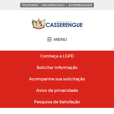
TELEFONES
ENCARREGADO
ACESSIBILIDADE
MENU
Conheça a
LGPD
Solicitar
informação
Acompanhe sua
solicitação
Aviso de
privacidade
Pesquisa de
Satisfação