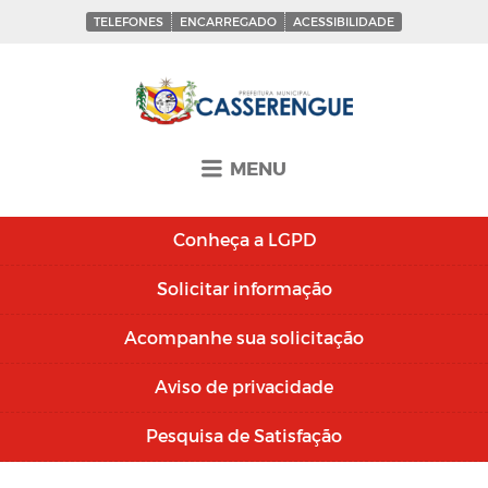
TELEFONES
ENCARREGADO
ACESSIBILIDADE
MENU
Conheça a
LGPD
Solicitar
informação
Acompanhe sua
solicitação
Aviso de
privacidade
Pesquisa de
Satisfação