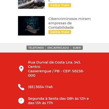
f...
Saiba mais
Cibercriminosos miram
empresas de
Contabilidade
Saiba mais
TELEFONES
ENCARREGADO
SUBIR
Rua Durval da Costa Lira, 343,
Centro
Casserengue / PB - CEP: 58238-
000
(83) 3634-1146
Segunda à Sexta das 08h às 12h e
das 13h às 17h