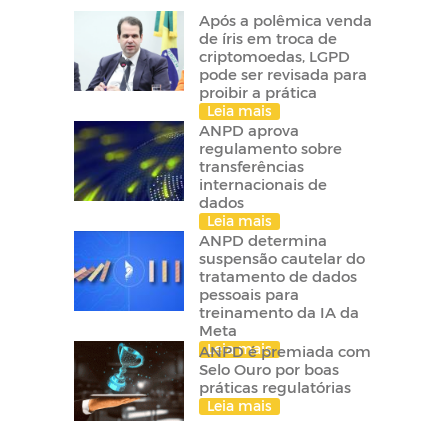
Após a polêmica venda
de íris em troca de
criptomoedas, LGPD
pode ser revisada para
proibir a prática
Leia mais
ANPD aprova
regulamento sobre
transferências
internacionais de
dados
Leia mais
ANPD determina
suspensão cautelar do
tratamento de dados
pessoais para
treinamento da IA da
Meta
Leia mais
ANPD é premiada com
Selo Ouro por boas
práticas regulatórias
Leia mais