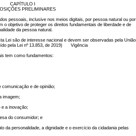
CAPÍTULO I
POSIÇÕES PRELIMINARES
dos pessoais, inclusive nos meios digitais, por pessoa natural ou por
om o objetivo de proteger os direitos fundamentais de liberdade e de
nalidade da pessoa natural.
ta Lei são de interesse nacional e devem ser observadas pela União
uído pela Lei nº 13.853, de 2019) Vigência
soais tem como fundamentos:
de comunicação e de opinião;
 da imagem;
 e a inovação;
defesa do consumidor; e
nto da personalidade, a dignidade e o exercício da cidadania pelas