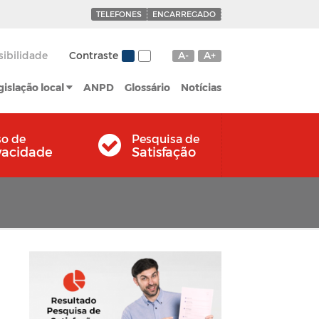
TELEFONES
ENCARREGADO
sibilidade
Contraste
A-
A+
gislação local
ANPD
Glossário
Notícias
so de
Pesquisa de
vacidade
Satisfação