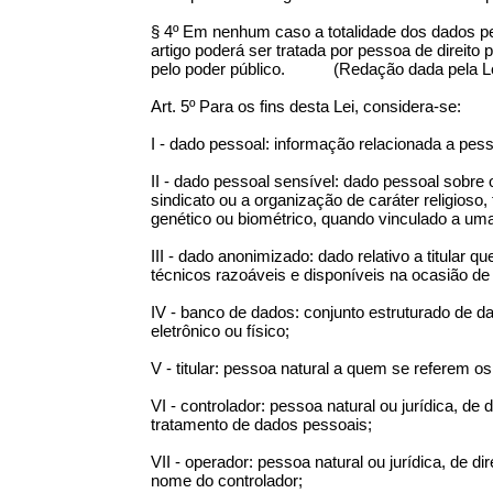
§ 4º Em nenhum caso a totalidade dos dados pes
artigo poderá ser tratada por pessoa de direito 
pelo poder público. (Redação dada pela Le
Art. 5º Para os fins desta Lei, considera-se:
I - dado pessoal: informação relacionada a pessoa
II - dado pessoal sensível: dado pessoal sobre or
sindicato ou a organização de caráter religioso, 
genético ou biométrico, quando vinculado a uma
III - dado anonimizado: dado relativo a titular 
técnicos razoáveis e disponíveis na ocasião de
IV - banco de dados: conjunto estruturado de 
eletrônico ou físico;
V - titular: pessoa natural a quem se referem o
VI - controlador: pessoa natural ou jurídica, d
tratamento de dados pessoais;
VII - operador: pessoa natural ou jurídica, de d
nome do controlador;