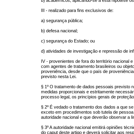
b) acadêmicos, aplicando-se a esta hipótese os a
III - realizado para fins exclusivos de:
a) segurança pública;
b) defesa nacional;
c) segurança do Estado; ou
d) atividades de investigação e repressão de in
IV - provenientes de fora do território naciona
com agentes de tratamento brasileiros ou objet
proveniência, desde que o país de proveniênci
previsto nesta Lei.
§ 1º O tratamento de dados pessoais previsto no 
medidas proporcionais e estritamente necessár
processo legal, os princípios gerais de proteção e
§ 2º É vedado o tratamento dos dados a que se re
exceto em procedimentos sob tutela de pessoa ju
autoridade nacional e que deverão observar a li
§ 3º A autoridade nacional emitirá opiniões téc
do caput deste artigo e deverá solicitar aos re