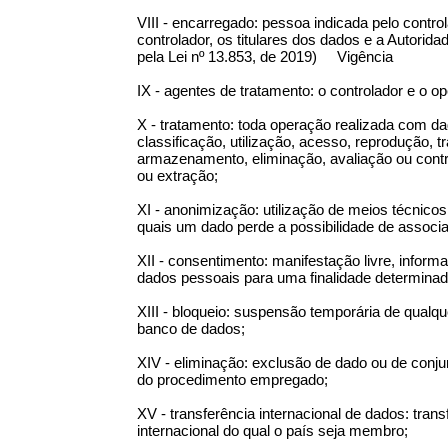
VIII - encarregado: pessoa indicada pelo contr
controlador, os titulares dos dados e a A
pela Lei nº 13.853, de 2019) Vigência
IX - agentes de tratamento: o controlador e o op
X - tratamento: toda operação realizada com d
classificação, utilização, acesso, reprodução, 
armazenamento, eliminação, avaliação ou contr
ou extração;
XI - anonimização: utilização de meios técnico
quais um dado perde a possibilidade de associaç
XII - consentimento: manifestação livre, inform
dados pessoais para uma finalidade determinad
XIII - bloqueio: suspensão temporária de qualq
banco de dados;
XIV - eliminação: exclusão de dado ou de con
do procedimento empregado;
XV - transferência internacional de dados: tra
internacional do qual o país seja membro;