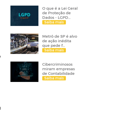
O que é a Lei Geral
de Proteção de
Dados - LGPD...
Saiba mais
Metrô de SP é alvo
de ação inédita
que pede f...
Saiba mais
e
Cibercriminosos
miram empresas
de Contabilidade
Saiba mais
I