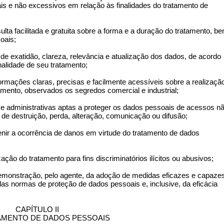
is e não excessivos em relação às finalidades do tratamento de
nsulta facilitada e gratuita sobre a forma e a duração do tratamento, b
oais;
, de exatidão, clareza, relevância e atualização dos dados, de acordo
alidade de seu tratamento;
informações claras, precisas e facilmente acessíveis sobre a realizaçã
amento, observados os segredos comercial e industrial;
s e administrativas aptas a proteger os dados pessoais de acessos n
s de destruição, perda, alteração, comunicação ou difusão;
enir a ocorrência de danos em virtude do tratamento de dados
zação do tratamento para fins discriminatórios ilícitos ou abusivos;
demonstração, pelo agente, da adoção de medidas eficazes e capaze
s normas de proteção de dados pessoais e, inclusive, da eficácia
CAPÍTULO II
AMENTO DE DADOS PESSOAIS