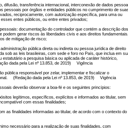
 difusão, transferência internacional, interconexão de dados pessoa
os pessoais por órgãos e entidades públicos no cumprimento de sua
rivados, reciprocamente, com autorização específica, para uma ou
esses entes públicos, ou entre entes privados;
os pessoais: documentação do controlador que contém a descrição do
podem gerar riscos às liberdades civis e aos direitos fundamentais
 de mitigação de risco;
administração pública direta ou indireta ou pessoa jurídica de direito
ída sob as leis brasileiras, com sede e foro no País, que inclua em su
u estatutário a pesquisa básica ou aplicada de caráter histórico,
dação dada pela Lei nº 13.853, de 2019) Vigência
o pública responsável por zelar, implementar e fiscalizar o
cional. (Redação dada pela Lei nº 13.853, de 2019) Vigência
ssoais deverão observar a boa-fé e os seguintes princípios:
pósitos legítimos, específicos, explícitos e informados ao titular, sem
incompatível com essas finalidades;
om as finalidades informadas ao titular, de acordo com o contexto do
ínimo necessário para a realização de suas finalidades, com