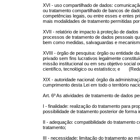
XVI - uso compartilhado de dados: comunicação,
ou tratamento compartilhado de bancos de dad
competências legais, ou entre esses e entes p
mais modalidades de tratamento permitidas por 
XVII - relatório de impacto à proteção de dad
processos de tratamento de dados pessoais que 
bem como medidas, salvaguardas e mecanismos
XVIII - órgão de pesquisa: órgão ou entidade da 
privado sem fins lucrativos legalmente constitu
missão institucional ou em seu objetivo social o
científico, tecnológico ou estatístico; e (Re
XIX - autoridade nacional: órgão da administraçã
cumprimento desta Lei em todo o território na
Art. 6º As atividades de tratamento de dados pe
I - finalidade: realização do tratamento para pro
possibilidade de tratamento posterior de forma 
II - adequação: compatibilidade do tratamento c
tratamento;
III - necessidade: limitação do tratamento ao m