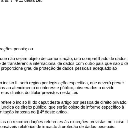
rts. 7º e 11 desta Lei;
frações penais; ou
l e que não sejam objeto de comunicação, uso compartilhado de dados
o de transferência internacional de dados com outro país que não o d
a proporcione grau de proteção de dados pessoais adequado ao
inciso III será regido por legislação específica, que deverá prever
ias ao atendimento do interesse público, observados o devido
 os direitos do titular previstos nesta Lei.
fere o inciso III do caput deste artigo por pessoa de direito privado,
rídica de direito público, que serão objeto de informe específico à
mitação imposta no § 4º deste artigo.
nicas ou recomendações referentes às exceções previstas no inciso II
sponsáveis relatórios de impacto à proteção de dados pessoais.