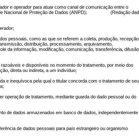
olador e operador para atuar como canal de comunicação entre o
utoridade Nacional de Proteção de Dados (ANPD); (Redação da
erador;
ados pessoais, como as que se referem a coleta, produção, recepção
transmissão, distribuição, processamento, arquivamento,
ole da informação, modificação, comunicação, transferência, difusão
s razoáveis e disponíveis no momento do tratamento, por meio dos
ão, direta ou indireta, a um indivíduo;
ada e inequívoca pela qual o titular concorda com o tratamento de se
a;
uer operação de tratamento, mediante guarda do dado pessoal ou do
junto de dados armazenados em banco de dados, independentemente
nsferência de dados pessoais para país estrangeiro ou organismo