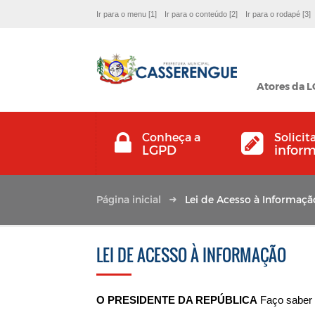
Ir para o menu [1]
Ir para o conteúdo [2]
Ir para o rodapé [3]
Atores da 
Conheça a
Solicit
LGPD
infor
Página inicial
Lei de Acesso à Informaçã
LEI DE ACESSO À INFORMAÇÃO
O PRESIDENTE DA REPÚBLICA
Faço saber 