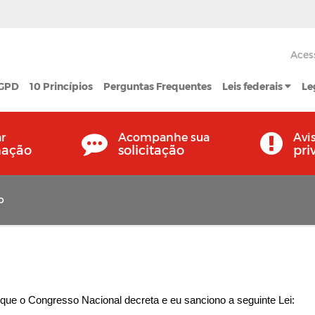
Aces
LGPD
10 Princípios
Perguntas Frequentes
Leis federais
Le
ar
Acompanhe sua
Avi
mação
solicitação
pri
o
que o Congresso Nacional decreta e eu sanciono a seguinte Lei: